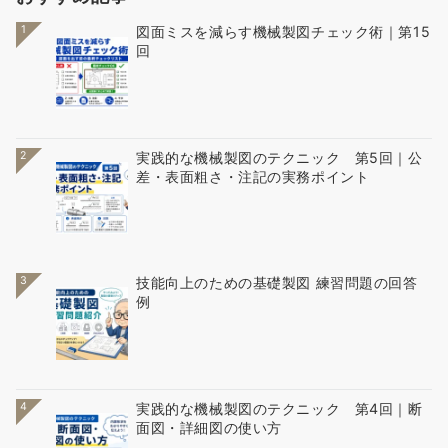
1
図面ミスを減らす機械製図チェック術｜第15
回
2
実践的な機械製図のテクニック 第5回｜公
差・表面粗さ・注記の実務ポイント
3
技能向上のための基礎製図 練習問題の回答
例
4
実践的な機械製図のテクニック 第4回｜断
面図・詳細図の使い方