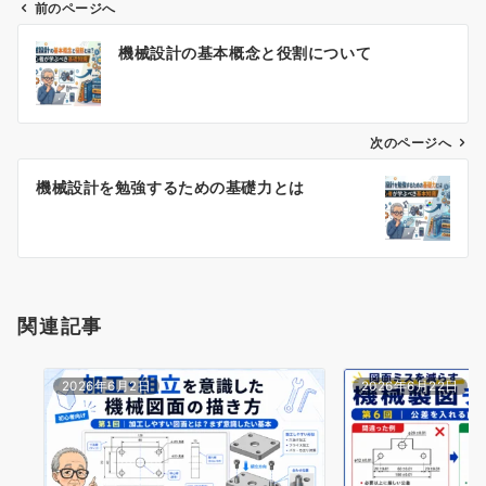
前のページへ
投
機械設計の基本概念と役割について
稿
ナ
ビ
ゲ
次のページへ
ー
機械設計を勉強するための基礎力とは
シ
ョ
ン
関連記事
2026年6月2日
2026年6月22日