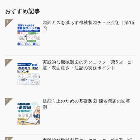
おすすめ記事
1
図面ミスを減らす機械製図チェック術｜第15
回
2
実践的な機械製図のテクニック 第5回｜公
差・表面粗さ・注記の実務ポイント
3
技能向上のための基礎製図 練習問題の回答
例
4