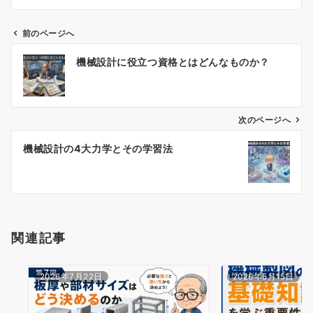
前のページへ
投
機械設計に役立つ資格とはどんなものか？
稿
ナ
ビ
ゲ
次のページへ
ー
機械設計の4大力学とその学習法
シ
ョ
ン
関連記事
2026年7月22日
2026年5月15日