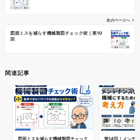
ナ
ビ
ゲ
次のページへ
ー
図面ミスを減らす機械製図チェック術｜第10
シ
回
ョ
ン
関連記事
2026年6月16日
2026年7月31日
図面ミスを減らす機械製図チェック
第14回｜メンテ