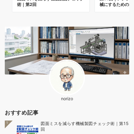
術｜第2回
械にするための考
norizo
おすすめ記事
1
図面ミスを減らす機械製図チェック術｜第15
回