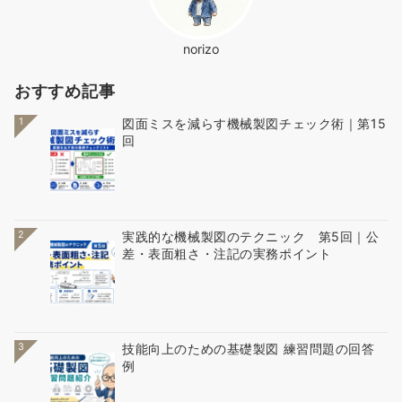
norizo
おすすめ記事
1
図面ミスを減らす機械製図チェック術｜第15
回
2
実践的な機械製図のテクニック 第5回｜公
差・表面粗さ・注記の実務ポイント
3
技能向上のための基礎製図 練習問題の回答
例